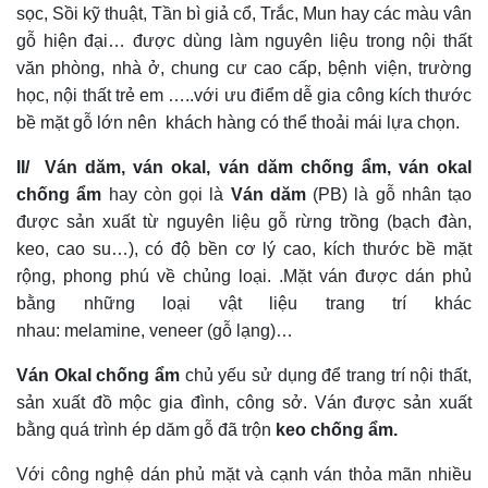
sọc, Sồi kỹ thuật, Tần bì giả cổ, Trắc, Mun hay các màu vân
gỗ hiện đại… được dùng làm nguyên liệu trong nội thất
văn phòng, nhà ở, chung cư cao cấp, bệnh viện, trường
học, nội thất trẻ em …..với ưu điểm dễ gia công kích thước
bề mặt gỗ lớn nên khách hàng có thể thoải mái lựa chọn.
II/ Ván dăm, ván okal, ván dăm chống ẩm, ván okal
chống ẩm
hay còn gọi là
Ván dăm
(PB) là gỗ nhân tạo
được sản xuất từ nguyên liệu gỗ rừng trồng (bạch đàn,
keo, cao su…), có độ bền cơ lý cao, kích thước bề mặt
rộng, phong phú về chủng loại. .Mặt ván được dán phủ
bằng những loại vật liệu trang trí khác
nhau: melamine, veneer (gỗ lạng)…
Ván Okal chống ẩm
chủ yếu sử dụng để trang trí nội thất,
sản xuất đồ mộc gia đình, công sở. Ván được sản xuất
bằng quá trình ép dăm gỗ đã trộn
keo chống ẩm.
Với công nghệ dán phủ mặt và cạnh ván thỏa mãn nhiều